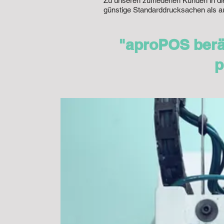
Zu unseren zufriedenen Kunden in di
günstige Standarddrucksachen als au
"aproPOS berä
p