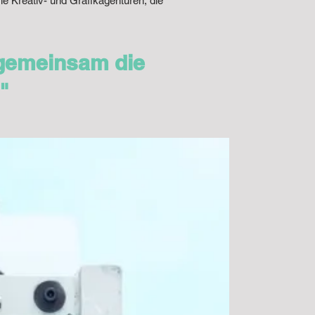
 Kreativ- und Grafikagenturen, die
 gemeinsam die
"